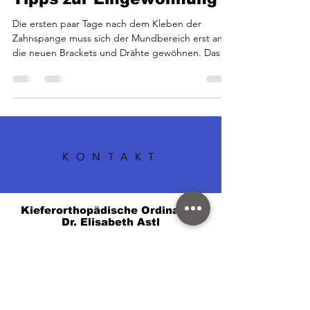
Elisabeth Astl
5. Juli 2021
1 Min. Lesezeit
Tipps zur Eingewöhnung
Die ersten paar Tage nach dem Kleben der
Zahnspange muss sich der Mundbereich erst an
die neuen Brackets und Drähte gewöhnen. Das ist
die...
KONTAKT
Kieferorthopädische Ordination
Dr. Elisabeth Astl
Kieferorthopädie