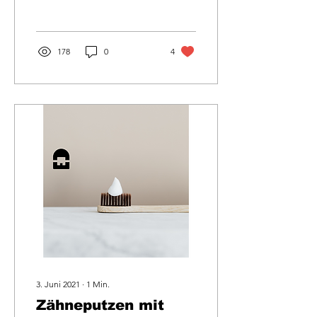
neuen Brackets und
Drähte gewöhnen. Das ist
die...
178
0
4
3. Juni 2021
∙
1
Min.
Zähneputzen mit