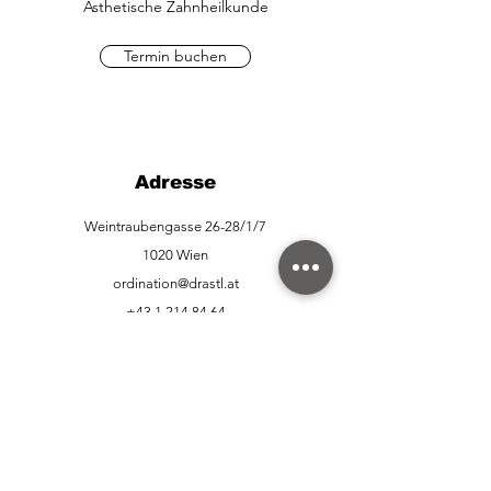
Ästhetische Zahnheilkunde
Termin buchen
Adresse
Weintraubengasse 26-28/1/7
1020 Wien
ordination@drastl.at
+43 1 214 84 64
+43 677 627 520 59
Anfahrt